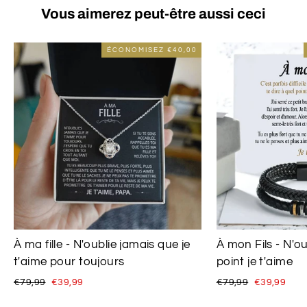
Vous aimerez peut-être aussi ceci
ÉCONOMISEZ
€40,00
À ma fille - N'oublie jamais que je
À mon Fils - N'ou
t'aime pour toujours
point je t'aime
Prix
Prix
Prix
Prix
€79,99
€39,99
€79,99
€39,99
régulier
réduit
régulier
réduit