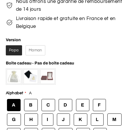
Nous offrons une garantie de remboursement
de 14 jours
Livraison rapide et gratuite en France et en
Belgique
Version
Version
Papa
Maman
Boîte cadeau
-
Pas de boîte cadeau
Boîte cadeau
Alphabet
A
A
B
C
D
E
F
G
H
I
J
K
L
M