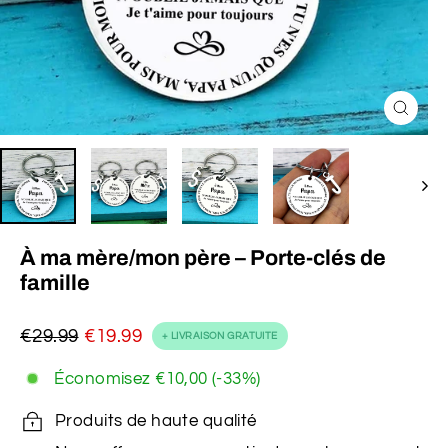
Fermer
(Esc)
À ma mère/mon père – Porte-clés de
famille
€29.99
€19.99
+ LIVRAISON GRATUITE
Prix
Prix
régulier
réduit
Économisez
€10,00
(-33%)
Produits de haute qualité