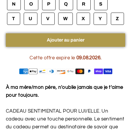
N
O
P
Q
R
S
T
U
V
W
X
Y
Z
Ajouter au panier
Cette offre expire le
09.08.2026.
À ma mère/mon père, n'oublie jamais que je t'aime
pour toujours.
CADEAU SENTIMENTAL POUR LUI/ELLE. Un
cadeau avec une touche personnelle. Le sentiment
du cadeau permet au destinataire de savoir que